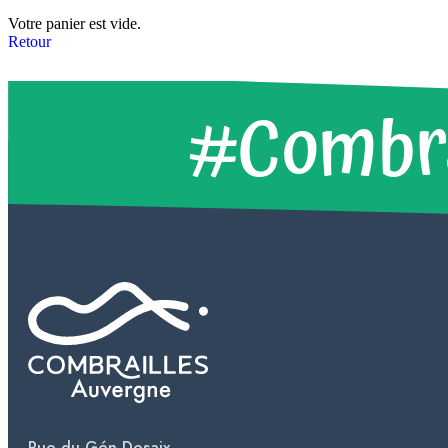
Votre panier est vide.
Retour
#Combra
Rue du Gén Desaix,